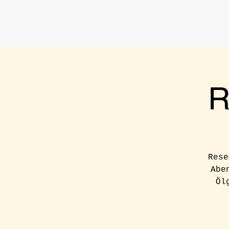
R
Rese
Abe
Öl