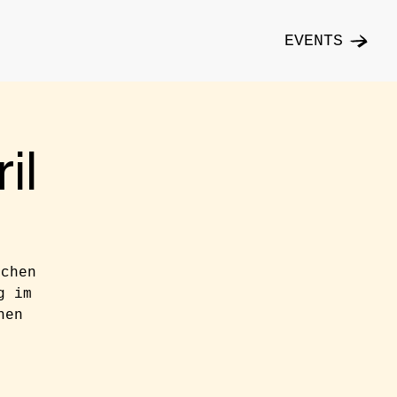
EVENTS
il
ichen
g im
hen
n