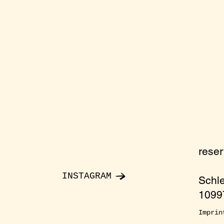
rese
INSTAGRAM
Schl
10997
Imprin