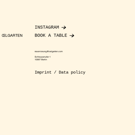
INSTAGRAM
BOOK A TABLE
ŒLGARTEN
reservierung@oelgarten.com
Schleusenufer 1
10997 Berlin
Imprint / Data policy