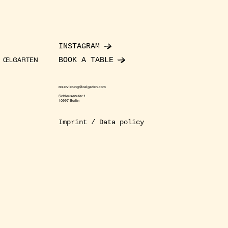
INSTAGRAM
BOOK A TABLE
ŒLGARTEN
reservierung@oelgarten.com
Schleusenufer 1
10997 Berlin
Imprint / Data policy