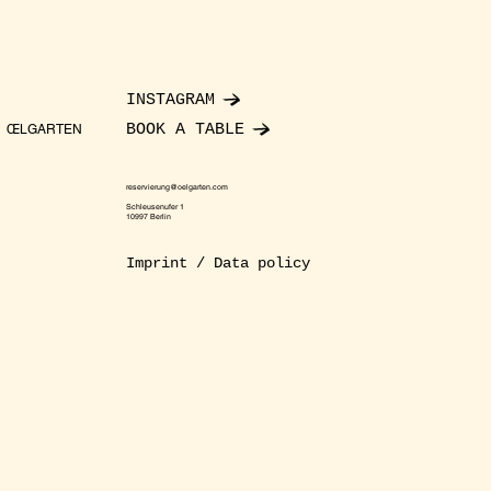
INSTAGRAM
BOOK A TABLE
ŒLGARTEN
reservierung@oelgarten.com
Schleusenufer 1
10997 Berlin
Imprint / Data policy