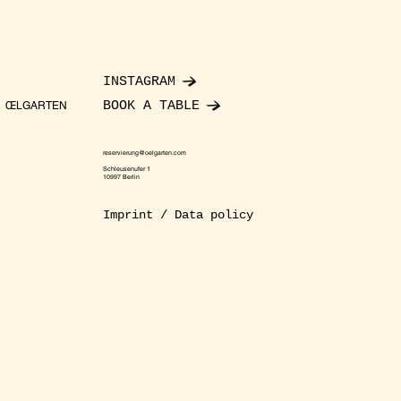
INSTAGRAM
BOOK A TABLE
ŒLGARTEN
reservierung@oelgarten.com
Schleusenufer 1
10997 Berlin
Imprint / Data policy