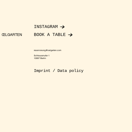
INSTAGRAM
BOOK A TABLE
ŒLGARTEN
reservierung@oelgarten.com
Schleusenufer 1
10997 Berlin
Imprint / Data policy