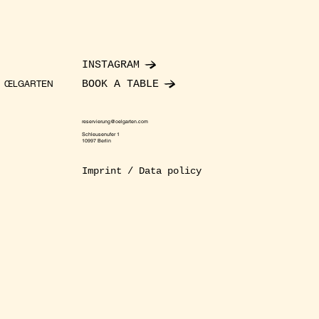
INSTAGRAM
BOOK A TABLE
ŒLGARTEN
reservierung@oelgarten.com
Schleusenufer 1
10997 Berlin
Imprint / Data policy