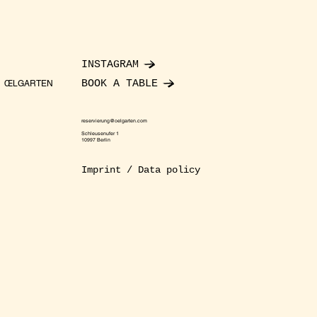
INSTAGRAM
BOOK A TABLE
ŒLGARTEN
reservierung@oelgarten.com
Schleusenufer 1
10997 Berlin
Imprint / Data policy