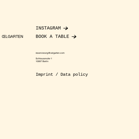
INSTAGRAM
BOOK A TABLE
ŒLGARTEN
reservierung@oelgarten.com
Schleusenufer 1
10997 Berlin
Imprint / Data policy