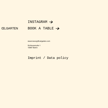
INSTAGRAM
BOOK A TABLE
ŒLGARTEN
reservierung@oelgarten.com
Schleusenufer 1
10997 Berlin
Imprint / Data policy