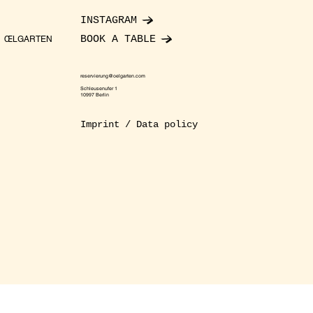
INSTAGRAM
BOOK A TABLE
ŒLGARTEN
reservierung@oelgarten.com
Schleusenufer 1
10997 Berlin
Imprint / Data policy