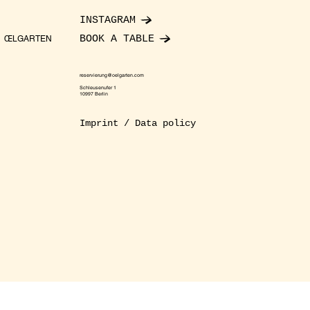
INSTAGRAM
BOOK A TABLE
ŒLGARTEN
reservierung@oelgarten.com
Schleusenufer 1
10997 Berlin
Imprint / Data policy