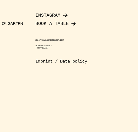
INSTAGRAM
BOOK A TABLE
ŒLGARTEN
reservierung@oelgarten.com
Schleusenufer 1
10997 Berlin
Imprint / Data policy