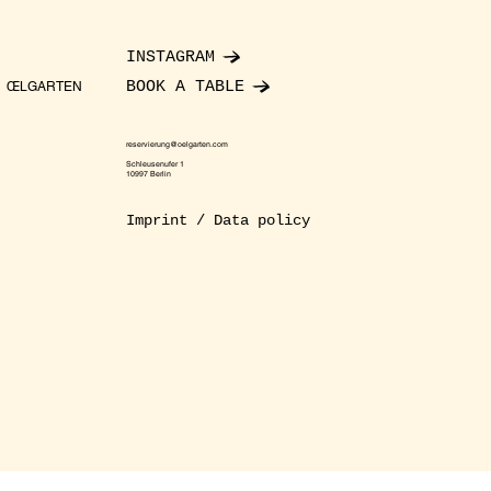
INSTAGRAM
BOOK A TABLE
ŒLGARTEN
reservierung@oelgarten.com
Schleusenufer 1
10997 Berlin
Imprint / Data policy