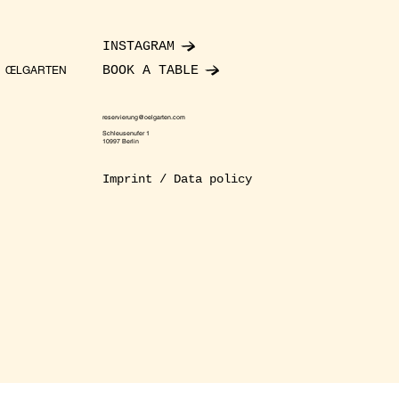
INSTAGRAM
BOOK A TABLE
ŒLGARTEN
reservierung@oelgarten.com
Schleusenufer 1
10997 Berlin
Imprint / Data policy