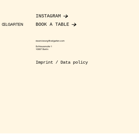
INSTAGRAM
BOOK A TABLE
ŒLGARTEN
reservierung@oelgarten.com
Schleusenufer 1
10997 Berlin
Imprint / Data policy