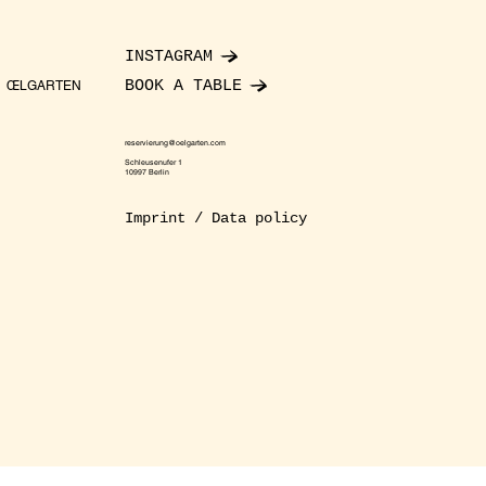
INSTAGRAM
BOOK A TABLE
ŒLGARTEN
reservierung@oelgarten.com
Schleusenufer 1
10997 Berlin
Imprint / Data policy