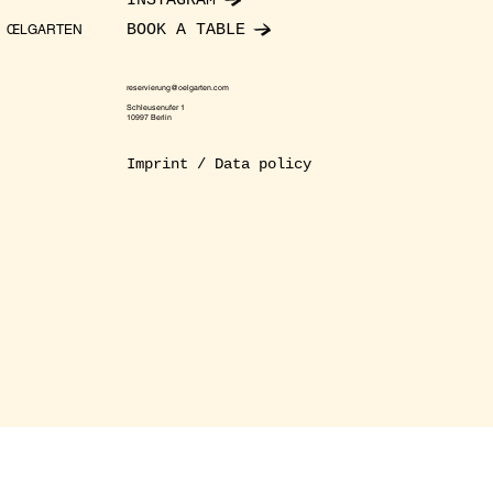
INSTAGRAM
BOOK A TABLE
ŒLGARTEN
reservierung@oelgarten.com
Schleusenufer 1
10997 Berlin
Imprint / Data policy