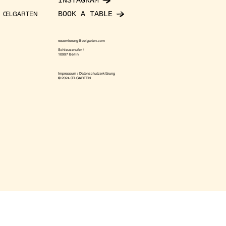
INSTAGRAM
BOOK A TABLE
ŒLGARTEN
reservierung@oelgarten.com
Schleusenufer 1
10997 Berlin
Impressum / Datenschutzerklärung
© 2024 ŒLGARTEN