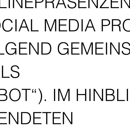
LINEPRÄSENZEN
OCIAL MEDIA PR
LGEND GEMEIN
ALS
OT“). IM HINBL
WENDETEN