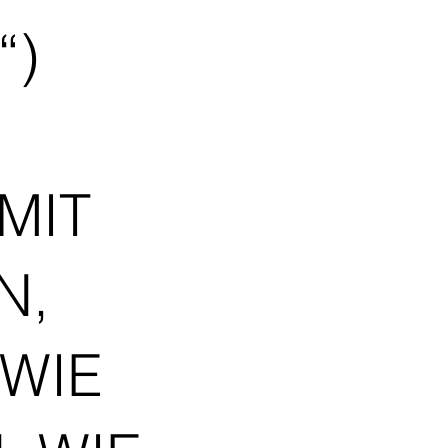
“)
MIT
N,
WIE