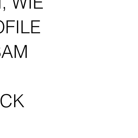
, WIE
OFILE
SAM
ICK