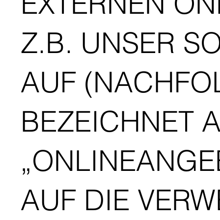
EXTERNEN ON
Z.B. UNSER S
AUF (NACHFO
BEZEICHNET 
„ONLINEANGEB
AUF DIE VER