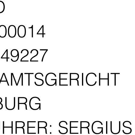
D
/00014
749227
 AMTSGERICHT
BURG
HRER: SERGIUS