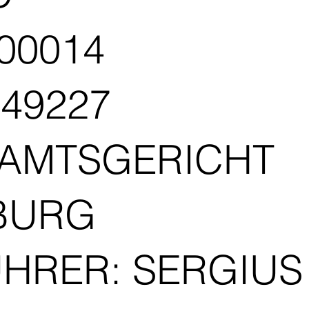
/00014
749227
 AMTSGERICHT
BURG
HRER: SERGIUS