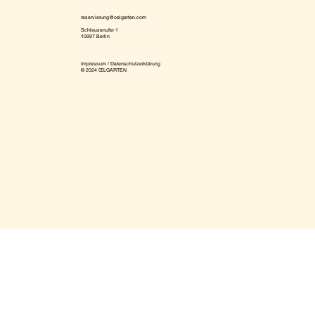
reservierung@oelgarten.com
Schleusenufer 1
10997 Berlin
Impressum / Datenschutzerklärung
© 2024 ŒLGARTEN