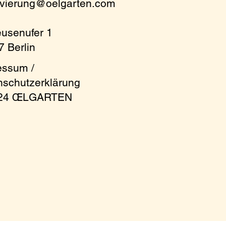
rvierung@oelgarten.com
m
eusenufer 1
 Berlin
essum /
nschutzerklärung
024 ŒLGARTEN