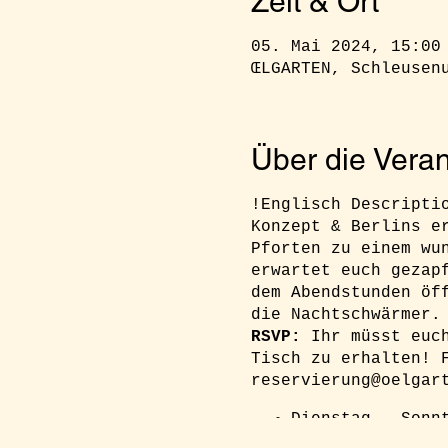
Zeit & Ort
05. Mai 2024, 15:00
ŒLGARTEN, Schleusen
Über die Veran
!Englisch Descripti
Konzept & Berlins e
Pforten zu einem wu
erwartet euch gezap
dem Abendstunden öf
die Nachtschwärmer.
RSVP:
Ihr müsst euc
Tisch zu erhalten! 
reservierung@oelgar
Dienstag - Sonn
15.00 - 22.00 U