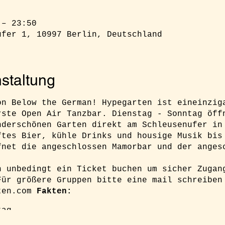
 – 23:50
ufer 1, 10997 Berlin, Deutschland
staltung
on Below the German! Hypegarten ist eineinzig
rste Open Air Tanzbar. Dienstag - Sonntag öff
nderschönen Garten direkt am Schleusenufer in
ftes Bier, kühle Drinks und housige Musik bis
fnet die angeschlossen Mamorbar und der anges
h unbedingt ein Ticket buchen um sicher Zugan
Für größere Gruppen bitte eine mail schreiben
ten.com
Fakten:
tag
hr (Minimum)