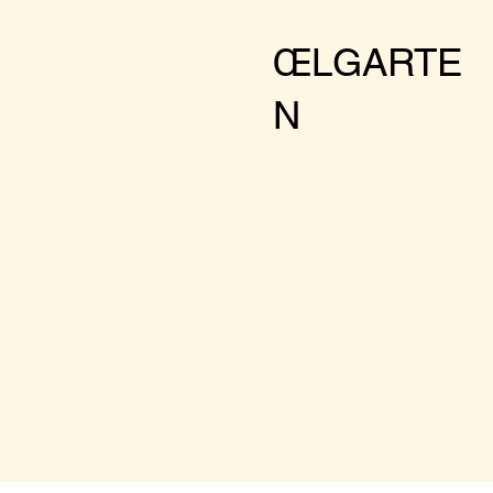
larger groups pleas
ŒLGARTE
N