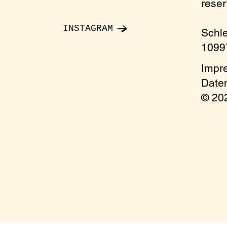
rese
e send an email to: reservierung@oelgarten.co
INSTAGRAM
Schl
10997
Impr
Date
© 2