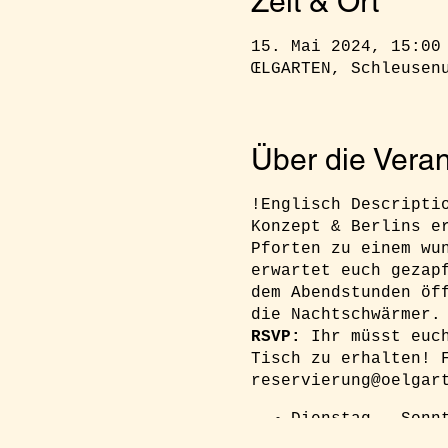
Zeit & Ort
15. Mai 2024, 15:00
ŒLGARTEN, Schleusen
Über die Veran
!Englisch Descripti
Konzept & Berlins e
Pforten zu einem wu
erwartet euch gezap
dem Abendstunden öf
die Nachtschwärmer.
RSVP:
Ihr müsst euc
Tisch zu erhalten! 
reservierung@oelgar
Dienstag - Sonn
15.00 - 22.00 U