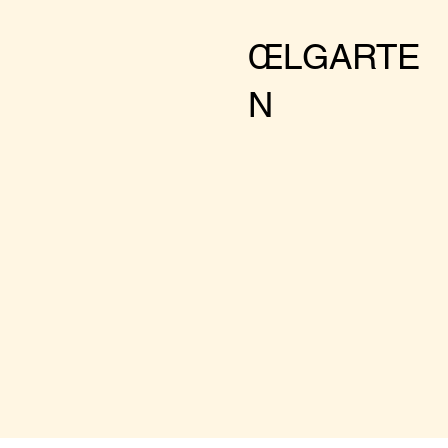
larger groups pleas
ŒLGARTE
N