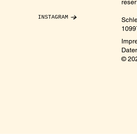
rese
e send an email to: reservierung@oelgarten.co
INSTAGRAM
Schl
10997
Impr
Date
© 2