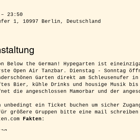
 – 23:50
ufer 1, 10997 Berlin, Deutschland
staltung
on Below the German! Hypegarten ist eineinzig
rste Open Air Tanzbar. Dienstag - Sonntag öff
nderschönen Garten direkt am Schleusenufer in
ftes Bier, kühle Drinks und housige Musik bis
fnet die angeschlossen Mamorbar und der anges
h unbedingt ein Ticket buchen um sicher Zugan
Für größere Gruppen bitte eine mail schreiben
ten.com
Fakten:
tag
hr (Minimum)