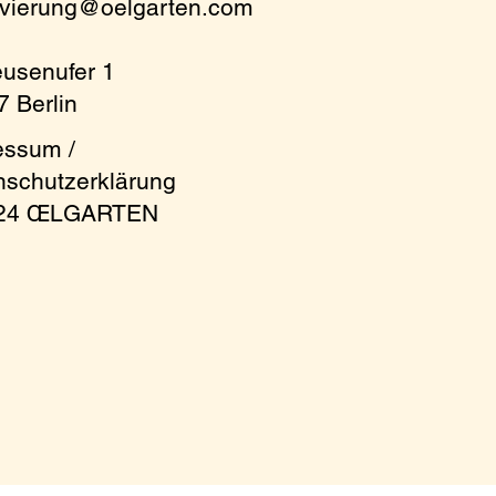
rvierung@oelgarten.com
m
eusenufer 1
 Berlin
essum /
nschutzerklärung
024 ŒLGARTEN