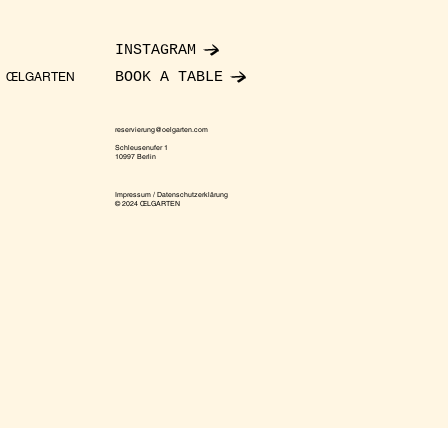
INSTAGRAM
BOOK A TABLE
ŒLGARTEN
reservierung@oelgarten.com
Schleusenufer 1
10997 Berlin
Impressum / Datenschutzerklärung
© 2024 ŒLGARTEN