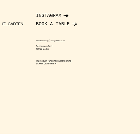
INSTAGRAM
BOOK A TABLE
ŒLGARTEN
reservierung@oelgarten.com
Schleusenufer 1
10997 Berlin
Impressum / Datenschutzerklärung
© 2024 ŒLGARTEN