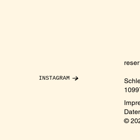
rese
INSTAGRAM
Schl
10997
Impr
Date
© 2