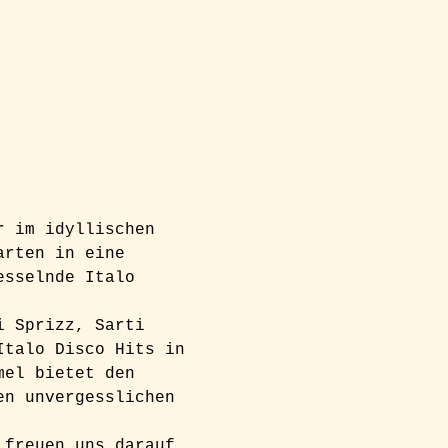
r im idyllischen 
arten in eine 
esselnde Italo 
i Sprizz, Sarti 
Italo Disco Hits in 
mel bietet den 
en unvergesslichen 
 freuen uns darauf, 