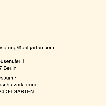
rvierung@oelgarten.com
eusenufer 1
 Berlin
essum /
nschutzerklärung
024 ŒLGARTEN