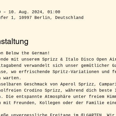
0 – 10. Aug. 2024, 01:00
ufer 1, 10997 Berlin, Deutschland
staltung
on Below the German!  
ende mit unserem Sprizz & Italo Disco Open Ai
itagabend verwandelt sich unser gemütlicher G
ase, wo erfrischende Spritz-Variationen und f
h warten. 
hselbaren Geschmack von Aperol Sprizz, Campar
holfreien Crodino Sprizz, während dich beste 
n. Die entspannte Atmosphäre unter freiem Him
m mit Freunden, Kollegen oder der Familie ein
.
ieße unvergessliche Freitage im ŒLGARTEN. Wir