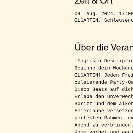
Zeit & Ort
09. Aug. 2024, 17:0
ŒLGARTEN, Schleusen
Über die Veran
!Englisch Descripti
Beginne dein Wochen
ŒLGARTEN! Jeden Fre
pulsierende Party-O
Disco Beats auf dic
Erlebe den unverwec
Sprizz und dem alko
Feierlaune versetze
perfekten Rahmen, u
Abend zu verbringen
Komm vorbei und gen