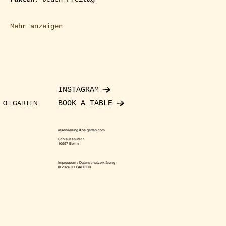
Mehr anzeigen
INSTAGRAM
BOOK A TABLE
ŒLGARTEN
reservierung@oelgarten.com
Schleusenufer 1
10997 Berlin
Impressum / Datenschutzerklärung
© 2024 ŒLGARTEN