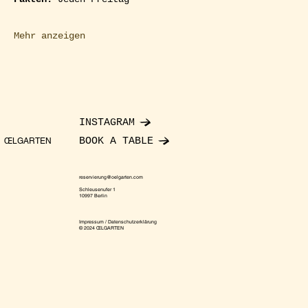
Mehr anzeigen
INSTAGRAM
BOOK A TABLE
ŒLGARTEN
reservierung@oelgarten.com
Schleusenufer 1
10997 Berlin
Impressum / Datenschutzerklärung
© 2024 ŒLGARTEN