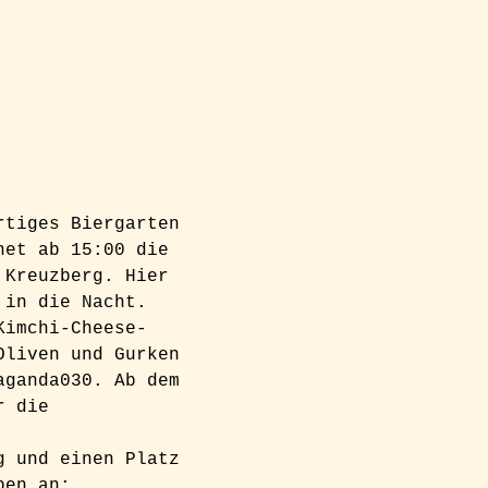
rtiges Biergarten 
net ab 15:00 die 
 Kreuzberg. Hier 
 in die Nacht. 
Kimchi-Cheese-
Oliven und Gurken 
aganda030. Ab dem 
r die 
g und einen Platz 
ben an: 