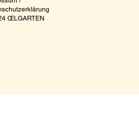
essum /
nschutzerklärung
024 ŒLGARTEN