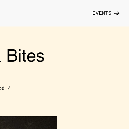
EVENTS
Bites
od /