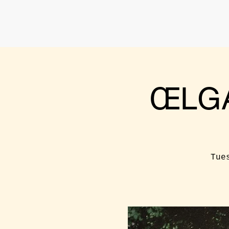
ŒLGA
Tue