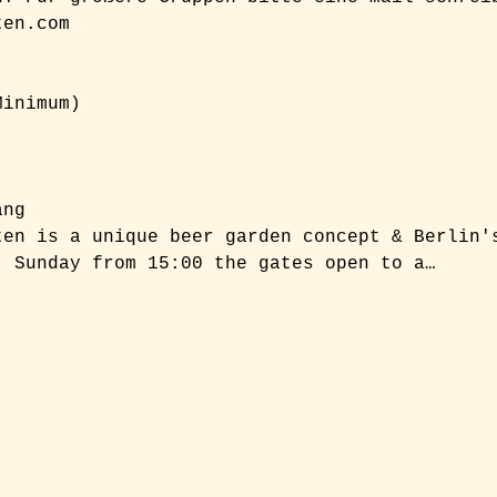
ten.com
inimum)

ang
ten is a unique beer garden concept & Berlin'
- Sunday from 15:00 the gates open to a…