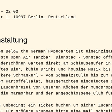
 – 22:00
er 1, 10997 Berlin, Deutschland
staltung
on Below the German!Hypegarten ist eineinziga
rste Open Air Tanzbar. Dienstag - Sonntag öff
nderschönen Garten direkt am Schleusenufer in
ftes Bier, kühle Drinks und housige Musik bis
ckere Schmankerl - von Schmalzstulle bis zum 
em Kartoffelsalat, hausgemachten eingelegten 
 Laugenbrezel von unseren Köchen der Mundprop
 die Marmorbar und der angeschlossene Club fü
h unbedingt ein Ticket buchen um sicher Zugan
n! Für größere Gruppen bitte eine mail schrei