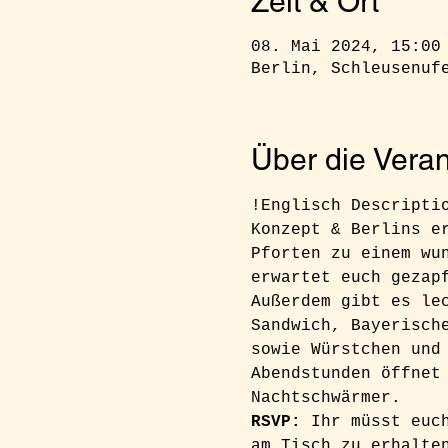
Zeit & Ort
08. Mai 2024, 15:00
Berlin, Schleusenuf
Über die Veran
!Englisch Descripti
Konzept & Berlins e
Pforten zu einem wu
erwartet euch gezap
Außerdem gibt es le
Sandwich, Bayerisch
sowie Würstchen und
Abendstunden öffnet
Nachtschwärmer.
RSVP: 
Ihr müsst euc
am Tisch zu erhalte