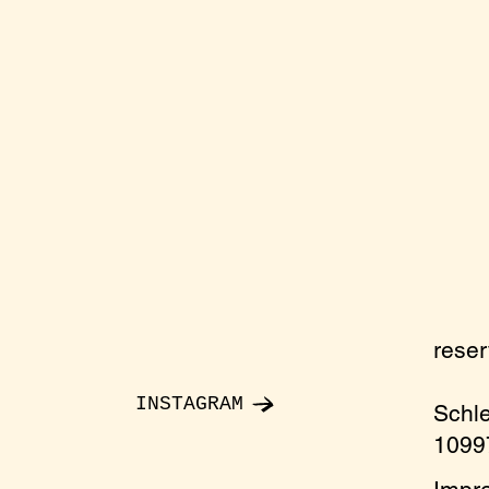
rese
INSTAGRAM
Schl
10997