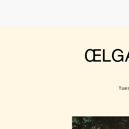
ŒLGA
Tue