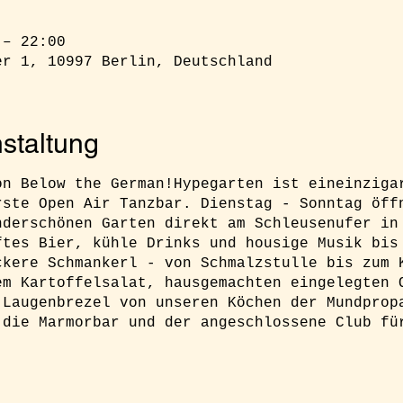
 – 22:00
er 1, 10997 Berlin, Deutschland
staltung
on Below the German!Hypegarten ist eineinziga
rste Open Air Tanzbar. Dienstag - Sonntag öff
nderschönen Garten direkt am Schleusenufer in
ftes Bier, kühle Drinks und housige Musik bis
ckere Schmankerl - von Schmalzstulle bis zum 
em Kartoffelsalat, hausgemachten eingelegten 
 Laugenbrezel von unseren Köchen der Mundprop
 die Marmorbar und der angeschlossene Club fü
h unbedingt ein Ticket buchen um sicher Zugan