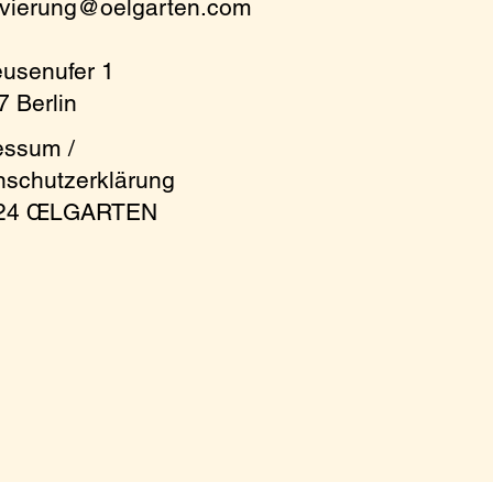
rvierung@oelgarten.com
eusenufer 1
 Berlin
essum /
nschutzerklärung
024 ŒLGARTEN