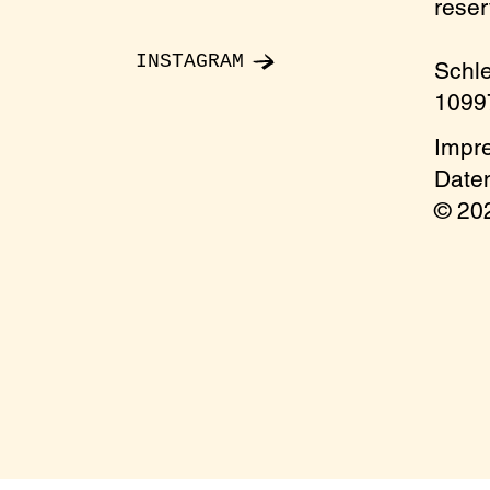
rese
INSTAGRAM
Schl
10997
Impr
Date
© 2