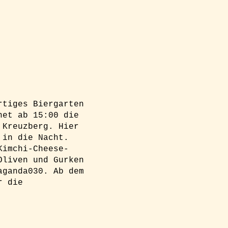
rtiges Biergarten
net ab 15:00 die
 Kreuzberg. Hier
 in die Nacht.
Kimchi-Cheese-
Oliven und Gurken
aganda030. Ab dem
r die
g und einen Platz am