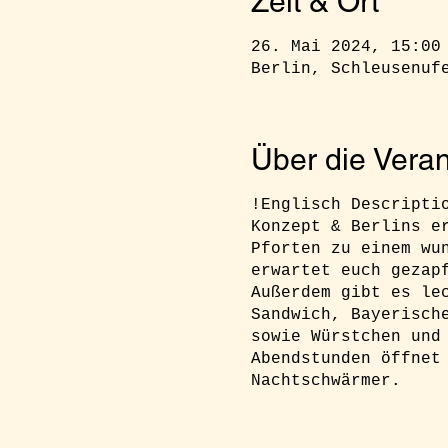
Zeit & Ort
26. Mai 2024, 15:00
Berlin, Schleusenuf
Über die Veran
!Englisch Descripti
Konzept & Berlins e
Pforten zu einem wu
erwartet euch gezap
Außerdem gibt es le
Sandwich, Bayerisch
sowie Würstchen und
Abendstunden öffnet
Nachtschwärmer.
RSVP:
Ihr müsst euc