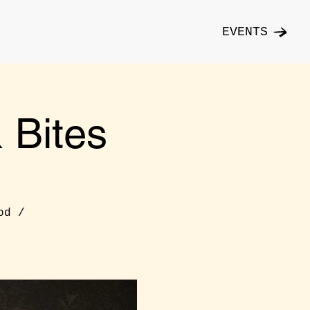
EVENTS
Bites
od /