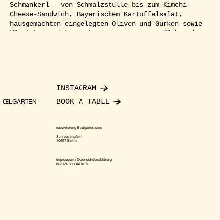
Schmankerl - von Schmalzstulle bis zum Kimchi-
Cheese-Sandwich, Bayerischem Kartoffelsalat,
hausgemachten eingelegten Oliven und Gurken sowie
Würstchen und Laugenbrezel von unseren Köchen der
Mundpropaganda030. Ab den Abendstunden am
Wochenende öffnet die Marmorbar und der
angeschlossene Club für die Nachtschwärmer.
RSVP:
Ihr müsst euch unbedingt ein Ticket buchen um
sicher Zugang und einen Platz am Tisch zu erhalten!
INSTAGRAM
Für größere Gruppen bitte eine mail schreiben an:
reservierung@oelgarten.com
Fakten:
Dienstag -
BOOK A TABLE
ŒLGARTEN
Sonntag
Kühle Getränke
reservierung@oelgarten.com
Leckere Schmankerl
Schleusenufer 1
10997 Berlin
Botanischer Umgebung
Optionaler Club Zugang
Impressum / Datenschutzerklärung
© 2024 ŒLGARTEN
//English//
Beers & Bites is a unique beer garden and open-air
bar event that opens its doors from Tuesday to
Sunday in a beautiful garden right by the
Schleusenufer in Kreuzberg. Here you can expect
draught beer, cool drinks and house music into the