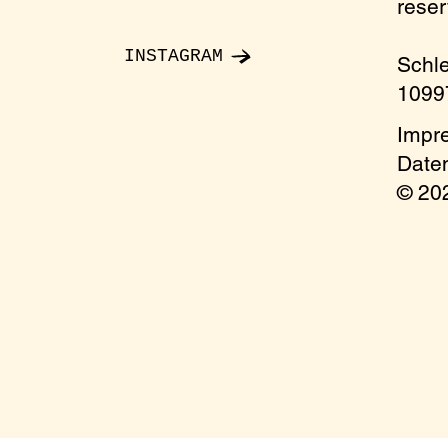
rese
INSTAGRAM
Schl
10997
Impr
Date
© 2