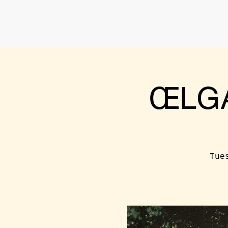
ŒLGA
Tue