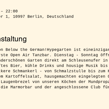
 – 22:00
er 1, 10997 Berlin, Deutschland
staltung
on Below the German!Hypegarten ist eineinziga
rste Open Air Tanzbar. Dienstag - Sonntag öff
nderschönen Garten direkt am Schleusenufer in
ftes Bier, kühle Drinks und housige Musik bis
ckere Schmankerl - von Schmalzstulle bis zum 
em Kartoffelsalat, hausgemachten eingelegten 
 Laugenbrezel von unseren Köchen der Mundprop
 die Marmorbar und der angeschlossene Club fü
h unbedingt ein Ticket buchen um sicher Zugan