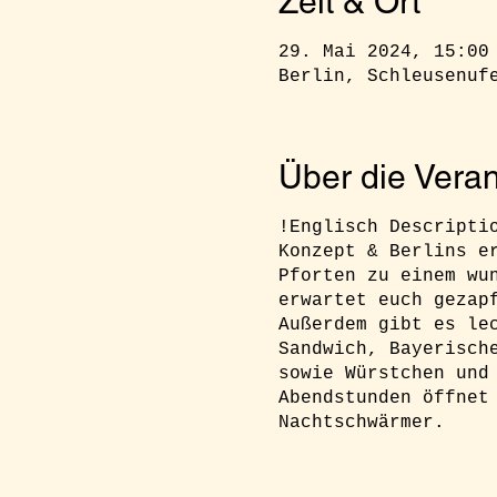
Zeit & Ort
29. Mai 2024, 15:00
Berlin, Schleusenuf
Über die Veran
!Englisch Descripti
Konzept & Berlins e
Pforten zu einem wu
erwartet euch gezap
Außerdem gibt es le
Sandwich, Bayerisch
sowie Würstchen und
Abendstunden öffnet
Nachtschwärmer.
RSVP:
Ihr müsst euc