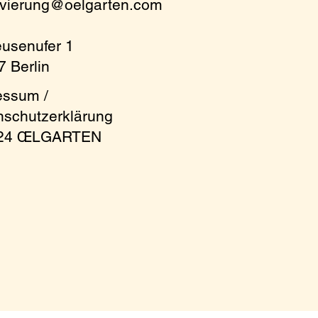
rvierung@oelgarten.com
eusenufer 1
 Berlin
essum /
nschutzerklärung
024 ŒLGARTEN