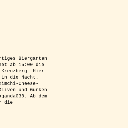
rtiges Biergarten
net ab 15:00 die
 Kreuzberg. Hier
 in die Nacht.
Kimchi-Cheese-
Oliven und Gurken
aganda030. Ab dem
r die
g und einen Platz am