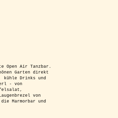
te Open Air Tanzbar.
hönen Garten direkt
, kühle Drinks und
erl - von
felsalat,
Laugenbrezel von
 die Marmorbar und