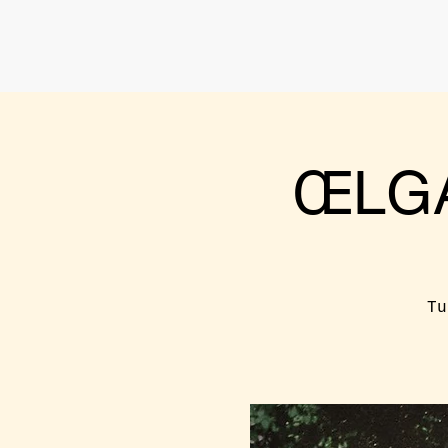
ŒLGA
Tu