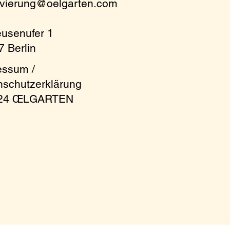
rvierung@oelgarten.com
eusenufer 1
 Berlin
essum /
nschutzerklärung
 at the table! For
024 ŒLGARTEN
m