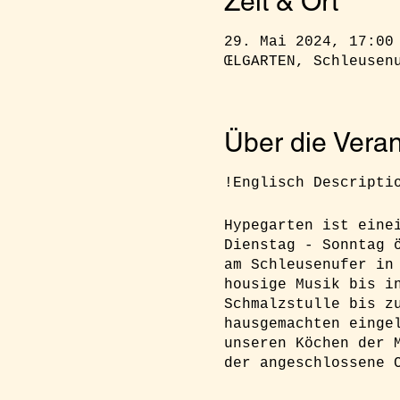
Zeit & Ort
29. Mai 2024, 17:00
ŒLGARTEN, Schleusen
Über die Veran
!Englisch Descripti
Hypegarten ist eine
Dienstag - Sonntag 
am Schleusenufer in
housige Musik bis i
Schmalzstulle bis z
hausgemachten einge
unseren Köchen der 
der angeschlossene 