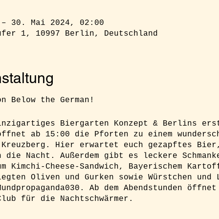
 – 30. Mai 2024, 02:00
ufer 1, 10997 Berlin, Deutschland
staltung
on Below the German!
inzigartiges Biergarten Konzept & Berlins ers
öffnet ab 15:00 die Pforten zu einem wundersc
 Kreuzberg. Hier erwartet euch gezapftes Bier
n die Nacht. Außerdem gibt es leckere Schmank
um Kimchi-Cheese-Sandwich, Bayerischem Kartof
legten Oliven und Gurken sowie Würstchen und 
Mundpropaganda030. Ab dem Abendstunden öffnet
Club für die Nachtschwärmer.