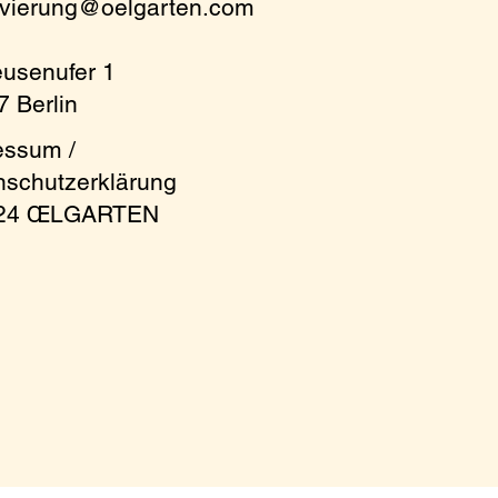
rvierung@oelgarten.com
eusenufer 1
 Berlin
essum /
nschutzerklärung
024 ŒLGARTEN