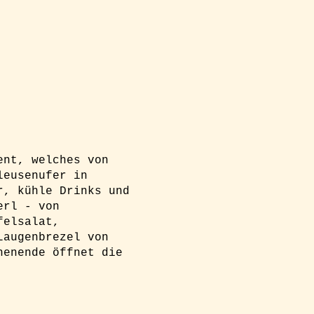
ent, welches von
leusenufer in
r, kühle Drinks und
erl - von
felsalat,
Laugenbrezel von
henende öffnet die
g und einen Platz am