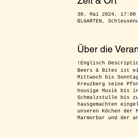
Zeit & Ort
30. Mai 2024, 17:00
ŒLGARTEN, Schleusen
Über die Veran
!Englisch Descript
Beers & Bites ist e
Mittwoch bis Sonnta
Kreuzberg seine Pfo
housige Musik bis i
Schmalzstulle bis z
hausgemachten einge
unseren Köchen der 
Marmorbar und der a
RSVP:
Ihr müsst euc