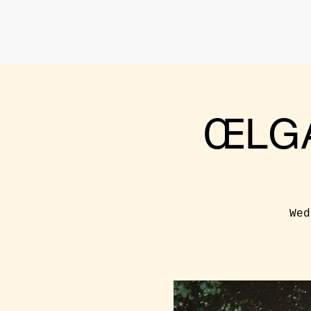
ŒLGA
Wed