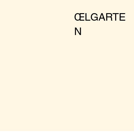
Facts:
Wednesday-Su
ŒLGARTE
Cool drinks
N
Nice food
Botenical envir
Optional club a