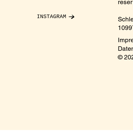
rese
nday
INSTAGRAM
Schl
10997
onment
Impr
ccess
Date
© 2