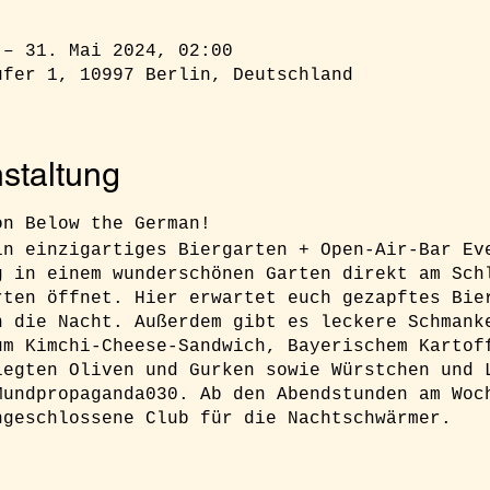
 – 31. Mai 2024, 02:00
ufer 1, 10997 Berlin, Deutschland
staltung
ion Below the German!
in einzigartiges Biergarten + Open-Air-Bar Ev
g in einem wunderschönen Garten direkt am Sch
rten öffnet. Hier erwartet euch gezapftes Bie
n die Nacht. Außerdem gibt es leckere Schmank
um Kimchi-Cheese-Sandwich, Bayerischem Kartof
legten Oliven und Gurken sowie Würstchen und 
Mundpropaganda030. Ab den Abendstunden am Woc
ngeschlossene Club für die Nachtschwärmer.
h unbedingt ein Ticket buchen um sicher Zugan