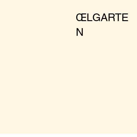
Facts:
ŒLGARTE
Tuesday - Sunda
N
3pm - 22pm (min
Cool drinks
Nice food
Botenical envir
Optional club a
RSVP:
You must book
larger groups pleas