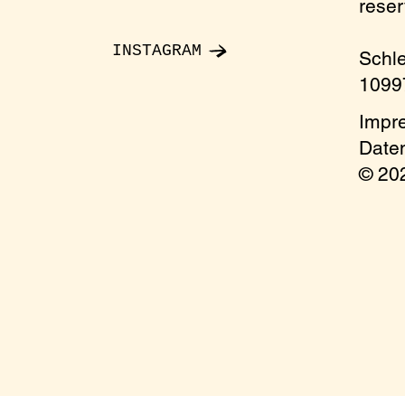
rese
INSTAGRAM
Schl
y
10997
imum)
Impr
Date
onment
ccess
© 2
 a ticket to be sure to get access and a seat
e send an email to: reservierung@oelgarten.co