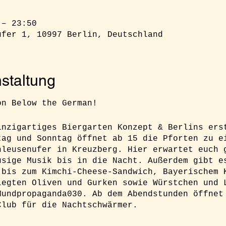
 – 23:50
ufer 1, 10997 Berlin, Deutschland
staltung
on Below the German!
inzigartiges Biergarten Konzept & Berlins ers
tag und Sonntag öffnet ab 15 die Pforten zu e
hleusenufer in Kreuzberg. Hier erwartet euch 
usige Musik bis in die Nacht. Außerdem gibt e
 bis zum Kimchi-Cheese-Sandwich, Bayerischem 
legten Oliven und Gurken sowie Würstchen und 
Mundpropaganda030. Ab dem Abendstunden öffnet
Club für die Nachtschwärmer.