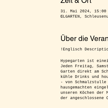
Zeit & Ort
31. Mai 2024, 15:00
ŒLGARTEN, Schleusen
Über die Veran
!Englisch Descripti
Hypegarten ist eine
Jeden Freitag, Sams
Garten direkt am Sc
kühle Drinks und ho
- von Schmalzstulle
hausgemachten einge
unseren Köchen der 
der angeschlossene 