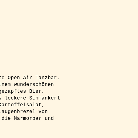
te Open Air Tanzbar.
inem wunderschönen
gezapftes Bier,
s leckere Schmankerl
Kartoffelsalat,
Laugenbrezel von
 die Marmorbar und