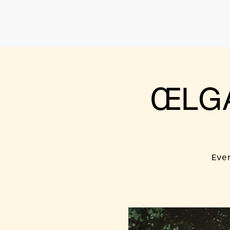
ŒLGA
Eve