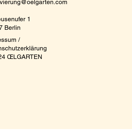
rvierung@oelgarten.com
eusenufer 1
 Berlin
essum /
nschutzerklärung
024 ŒLGARTEN
 at the table! For
m