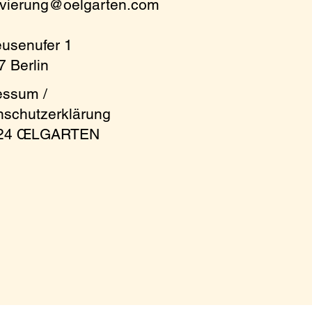
rvierung@oelgarten.com
eusenufer 1
 Berlin
essum /
nschutzerklärung
024 ŒLGARTEN