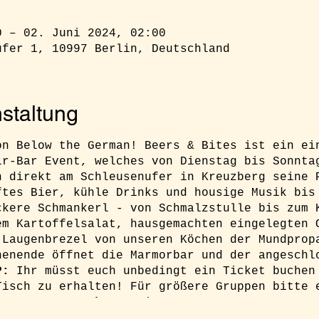
0 – 02. Juni 2024, 02:00
ufer 1, 10997 Berlin, Deutschland
staltung
on Below the German! Beers & Bites ist ein ei
ir-Bar Event, welches von Dienstag bis Sonnta
n direkt am Schleusenufer in Kreuzberg seine 
ftes Bier, kühle Drinks und housige Musik bis
ckere Schmankerl - von Schmalzstulle bis zum 
em Kartoffelsalat, hausgemachten eingelegten 
 Laugenbrezel von unseren Köchen der Mundprop
henende öffnet die Marmorbar und der angeschl
P:
Ihr müsst euch unbedingt ein Ticket buchen
Tisch zu erhalten! Für größere Gruppen bitte 
lgarten.com
Fakten:
Dienstag - Sonntag