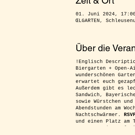
Zeit & Ort
01. Juni 2024, 17:0
ŒLGARTEN, Schleusen
Über die Veran
!Englisch Descripti
Biergarten + Open-A
wunderschönen Garte
erwartet euch gezap
Außerdem gibt es le
Sandwich, Bayerisch
sowie Würstchen und
Abendstunden am Woc
Nachtschwärmer.
RSV
und einen Platz am 
an: reservierung@oe