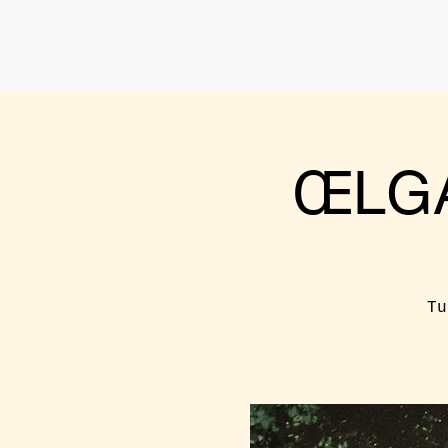
ŒLGA
Tu