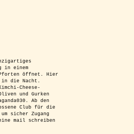
nzigartiges
g in einem
Pforten öffnet. Hier
 in die Nacht.
Kimchi-Cheese-
Oliven und Gurken
aganda030. Ab den
ossene Club für die
 um sicher Zugang
eine mail schreiben