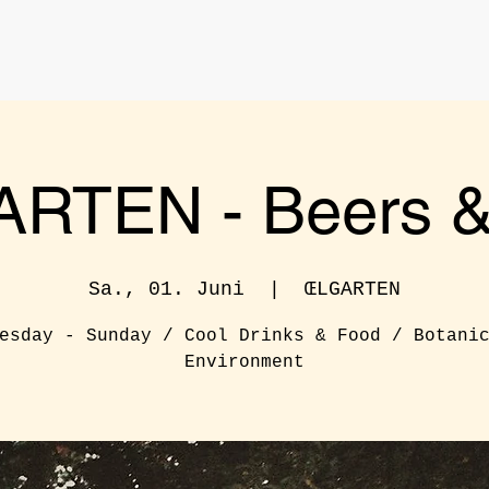
RTEN - Beers & 
Sa., 01. Juni
  |  
ŒLGARTEN
esday - Sunday / Cool Drinks & Food / Botani
Environment