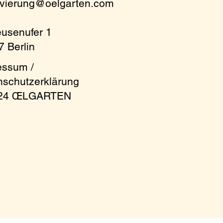
rvierung@oelgarten.com
eusenufer 1
 Berlin
essum /
nschutzerklärung
024 ŒLGARTEN