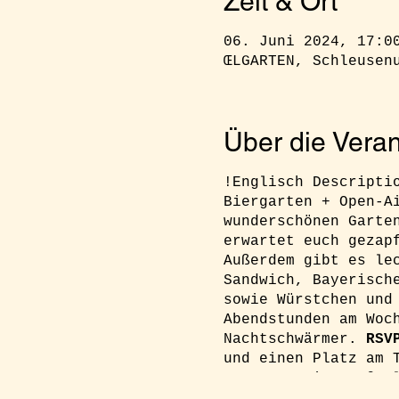
Zeit & Ort
06. Juni 2024, 17:0
ŒLGARTEN, Schleusen
Über die Veran
!Englisch Descripti
Biergarten + Open-A
wunderschönen Garte
erwartet euch gezap
Außerdem gibt es le
Sandwich, Bayerisch
sowie Würstchen und
Abendstunden am Woc
Nachtschwärmer.
RSV
und einen Platz am 
an: reservierung@oe