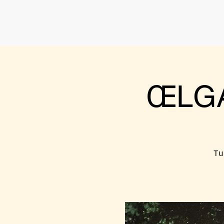
ŒLGA
Tu