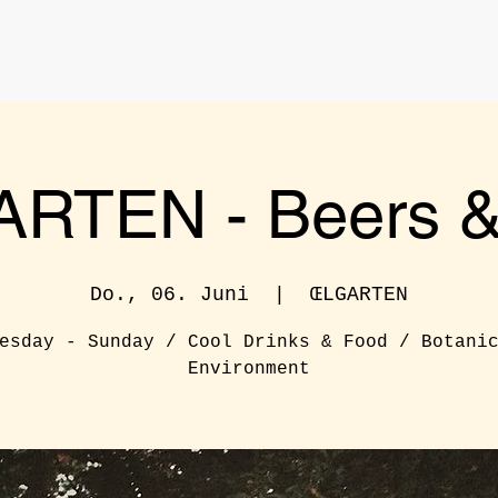
RTEN - Beers & 
Do., 06. Juni
  |  
ŒLGARTEN
esday - Sunday / Cool Drinks & Food / Botani
Environment