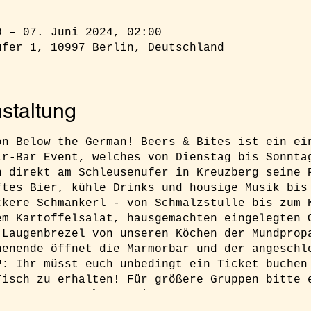
0 – 07. Juni 2024, 02:00
ufer 1, 10997 Berlin, Deutschland
staltung
on Below the German! Beers & Bites ist ein ei
ir-Bar Event, welches von Dienstag bis Sonnta
n direkt am Schleusenufer in Kreuzberg seine 
ftes Bier, kühle Drinks und housige Musik bis
ckere Schmankerl - von Schmalzstulle bis zum 
em Kartoffelsalat, hausgemachten eingelegten 
 Laugenbrezel von unseren Köchen der Mundprop
henende öffnet die Marmorbar und der angeschl
P:
Ihr müsst euch unbedingt ein Ticket buchen
Tisch zu erhalten! Für größere Gruppen bitte 
lgarten.com
Fakten:
Dienstag - Sonntag