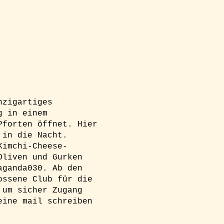
nzigartiges
g in einem
Pforten öffnet. Hier
 in die Nacht.
Kimchi-Cheese-
Oliven und Gurken
aganda030. Ab den
ossene Club für die
 um sicher Zugang
eine mail schreiben