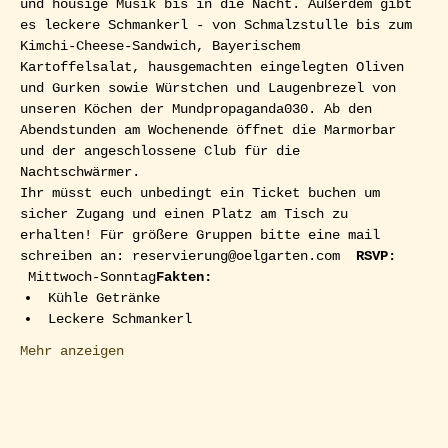
und housige Musik bis in die Nacht. Außerdem gibt 
es leckere Schmankerl - von Schmalzstulle bis zum 
Kimchi-Cheese-Sandwich, Bayerischem 
Kartoffelsalat, hausgemachten eingelegten Oliven 
und Gurken sowie Würstchen und Laugenbrezel von 
unseren Köchen der Mundpropaganda030. Ab den 
Abendstunden am Wochenende öffnet die Marmorbar 
und der angeschlossene Club für die 
Nachtschwärmer.  
Ihr müsst euch unbedingt ein Ticket buchen um 
sicher Zugang und einen Platz am Tisch zu 
erhalten! Für größere Gruppen bitte eine mail 
schreiben an: reservierung@oelgarten.com  
RSVP: 
 Mittwoch-Sonntag
Fakten:
Kühle Getränke
Leckere Schmankerl
Mehr anzeigen