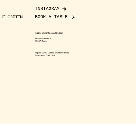
INSTAGRAM
BOOK A TABLE
ŒLGARTEN
reservierung@oelgarten.com
Schleusenufer 1
10997 Berlin
Impressum / Datenschutzerklärung
© 2024 ŒLGARTEN