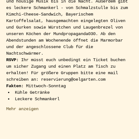
und housige Musik bis in die Nacht. Außerdem gibt 
es leckere Schmankerl - von Schmalzstulle bis zum 
Kimchi-Cheese-Sandwich, Bayerischem 
Kartoffelsalat, hausgemachten eingelegten Oliven 
und Gurken sowie Würstchen und Laugenbrezel von 
unseren Köchen der Mundpropaganda030. Ab den 
Abendstunden am Wochenende öffnet die Marmorbar 
und der angeschlossene Club für die 
Nachtschwärmer.  
RSVP: 
Ihr müsst euch unbedingt ein Ticket buchen 
um sicher Zugang und einen Platz am Tisch zu 
erhalten! Für größere Gruppen bitte eine mail 
schreiben an: reservierung@oelgarten.com  
Fakten:
 Mittwoch-Sonntag
Kühle Getränke
Leckere Schmankerl
Mehr anzeigen