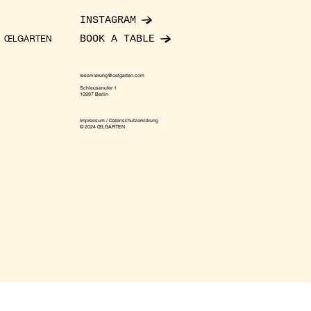
INSTAGRAM
BOOK A TABLE
ŒLGARTEN
reservierung@oelgarten.com
Schleusenufer 1
10997 Berlin
Impressum / Datenschutzerklärung
© 2024 ŒLGARTEN