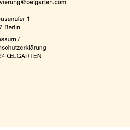
rvierung@oelgarten.com
eusenufer 1
 Berlin
essum /
nschutzerklärung
024 ŒLGARTEN
 at the table! For
m