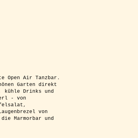
te Open Air Tanzbar.
hönen Garten direkt
, kühle Drinks und
erl - von
felsalat,
Laugenbrezel von
 die Marmorbar und