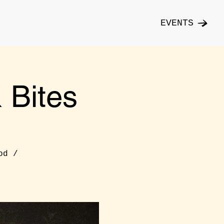
EVENTS
Bites
od /