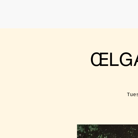
ŒLGA
Tue