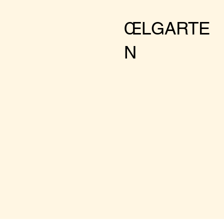
Facts:
ŒLGARTE
Tuesday - Sunda
N
3pm - 22pm (min
Cool drinks
Nice food
Botenical envir
Optional club a
RSVP:
You must book
larger groups pleas
Weniger anzeigen