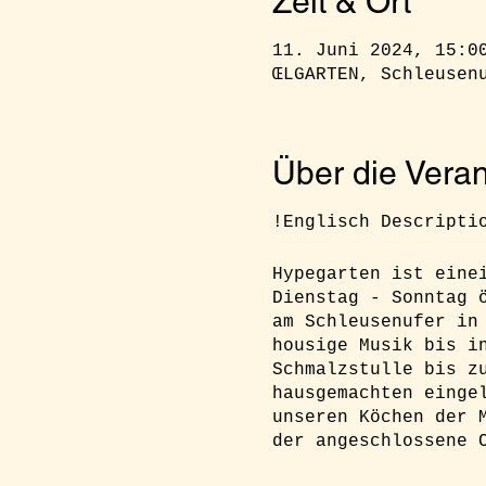
Zeit & Ort
11. Juni 2024, 15:0
ŒLGARTEN, Schleusen
Über die Veran
!Englisch Descripti
Hypegarten ist eine
Dienstag - Sonntag 
am Schleusenufer in
housige Musik bis i
Schmalzstulle bis z
hausgemachten einge
unseren Köchen der 
der angeschlossene 