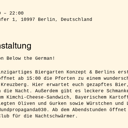
0 – 22:00
ufer 1, 10997 Berlin, Deutschland
staltung
on Below the German!
inzigartiges Biergarten Konzept & Berlins ers
öffnet ab 15:00 die Pforten zu einem wundersc
 Kreuzberg. Hier erwartet euch gezapftes Bier
n die Nacht. Außerdem gibt es leckere Schmank
um Kimchi-Cheese-Sandwich, Bayerischem Kartof
legten Oliven und Gurken sowie Würstchen und 
Mundpropaganda030. Ab dem Abendstunden öffnet
Club für die Nachtschwärmer.