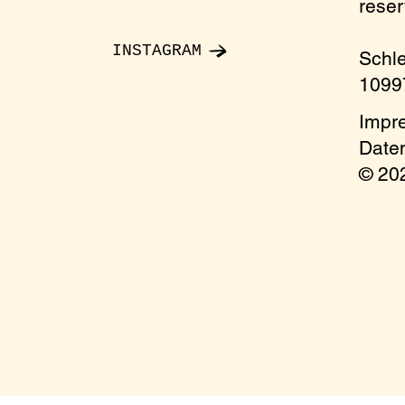
rese
INSTAGRAM
Schl
y
10997
imum)
Impr
Date
onment
ccess
© 2
 a ticket to be sure to get access and a seat
e send an email to: reservierung@oelgarten.co