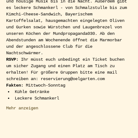
und housige Musik bis in die Nacht. Außerdem gibt 
es leckere Schmankerl - von Schmalzstulle bis zum 
Kimchi-Cheese-Sandwich, Bayerischem 
Kartoffelsalat, hausgemachten eingelegten Oliven 
und Gurken sowie Würstchen und Laugenbrezel von 
unseren Köchen der Mundpropaganda030. Ab den 
Abendstunden am Wochenende öffnet die Marmorbar 
und der angeschlossene Club für die 
Nachtschwärmer.  
RSVP: 
Ihr müsst euch unbedingt ein Ticket buchen 
um sicher Zugang und einen Platz am Tisch zu 
erhalten! Für größere Gruppen bitte eine mail 
schreiben an: reservierung@oelgarten.com  
Fakten:
 Mittwoch-Sonntag
Kühle Getränke
Leckere Schmankerl
Mehr anzeigen