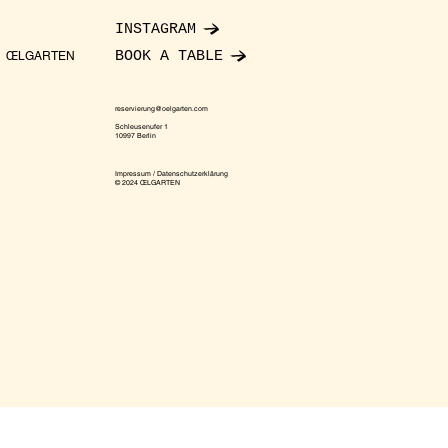
INSTAGRAM
BOOK A TABLE
ŒLGARTEN
reservierung@oelgarten.com
Schleusenufer 1
10997 Berlin
Impressum / Datenschutzerklärung
© 2024 ŒLGARTEN