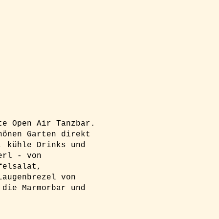
te Open Air Tanzbar.
hönen Garten direkt
, kühle Drinks und
erl - von
felsalat,
Laugenbrezel von
 die Marmorbar und