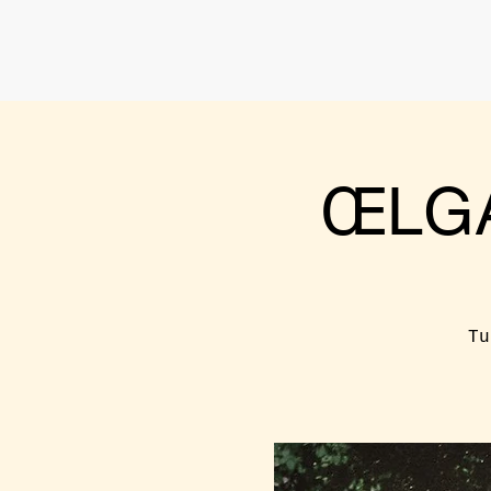
ŒLGA
Tu