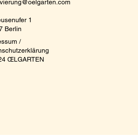
rvierung@oelgarten.com
eusenufer 1
 Berlin
essum /
nschutzerklärung
 at the table! For
024 ŒLGARTEN
m