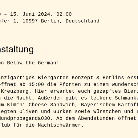
0 – 15. Juni 2024, 02:00
ufer 1, 10997 Berlin, Deutschland
staltung
on Below the German!
inzigartiges Biergarten Konzept & Berlins ers
öffnet ab 15:00 die Pforten zu einem wundersc
 Kreuzberg. Hier erwartet euch gezapftes Bier
n die Nacht. Außerdem gibt es leckere Schmank
um Kimchi-Cheese-Sandwich, Bayerischem Kartof
legten Oliven und Gurken sowie Würstchen und 
Mundpropaganda030. Ab dem Abendstunden öffnet
Club für die Nachtschwärmer.