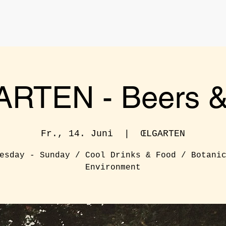
RTEN - Beers & 
Fr., 14. Juni
  |  
ŒLGARTEN
esday - Sunday / Cool Drinks & Food / Botani
Environment