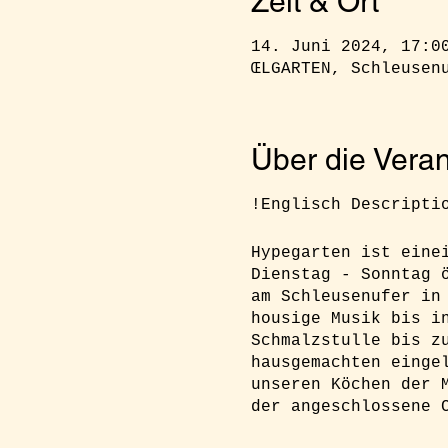
Zeit & Ort
14. Juni 2024, 17:0
ŒLGARTEN, Schleusen
Über die Veran
!Englisch Descripti
Hypegarten ist eine
Dienstag - Sonntag 
am Schleusenufer in
housige Musik bis i
Schmalzstulle bis z
hausgemachten einge
unseren Köchen der 
der angeschlossene 