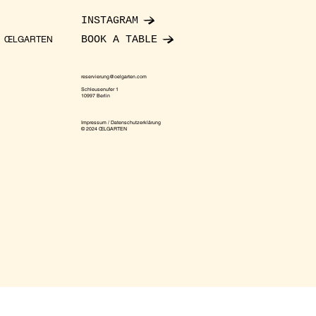
INSTAGRAM
BOOK A TABLE
ŒLGARTEN
reservierung@oelgarten.com
Schleusenufer 1
10997 Berlin
Impressum / Datenschutzerklärung
© 2024 ŒLGARTEN