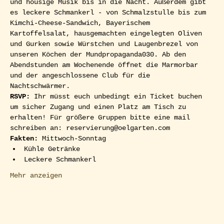
und housige Musik bis in die Nacht. Außerdem gibt 
es leckere Schmankerl - von Schmalzstulle bis zum 
Kimchi-Cheese-Sandwich, Bayerischem 
Kartoffelsalat, hausgemachten eingelegten Oliven 
und Gurken sowie Würstchen und Laugenbrezel von 
unseren Köchen der Mundpropaganda030. Ab den 
Abendstunden am Wochenende öffnet die Marmorbar 
und der angeschlossene Club für die 
Nachtschwärmer.  
RSVP: 
Ihr müsst euch unbedingt ein Ticket buchen 
um sicher Zugang und einen Platz am Tisch zu 
erhalten! Für größere Gruppen bitte eine mail 
schreiben an: reservierung@oelgarten.com  
Fakten:
 Mittwoch-Sonntag
Kühle Getränke
Leckere Schmankerl
Mehr anzeigen