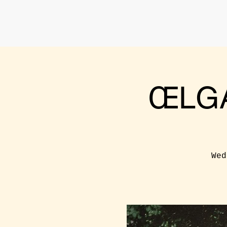
ŒLGA
Wed