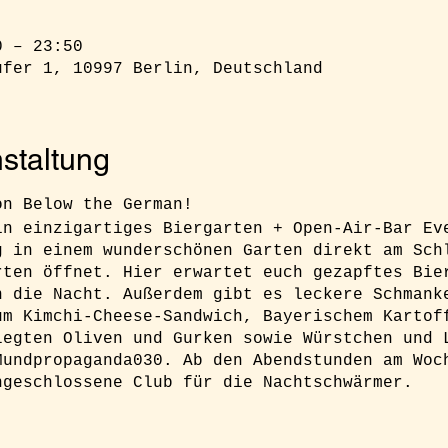
0 – 23:50
ufer 1, 10997 Berlin, Deutschland
staltung
ion Below the German!
in einzigartiges Biergarten + Open-Air-Bar Ev
g in einem wunderschönen Garten direkt am Sch
rten öffnet. Hier erwartet euch gezapftes Bie
n die Nacht. Außerdem gibt es leckere Schmank
um Kimchi-Cheese-Sandwich, Bayerischem Kartof
legten Oliven und Gurken sowie Würstchen und 
Mundpropaganda030. Ab den Abendstunden am Woc
ngeschlossene Club für die Nachtschwärmer.
h unbedingt ein Ticket buchen um sicher Zugan