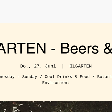
RTEN - Beers & 
Do., 27. Juni
  |  
ŒLGARTEN
nesday - Sunday / Cool Drinks & Food / Botan
Environment