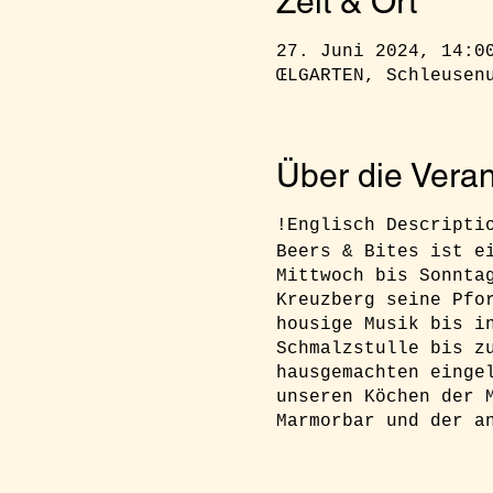
Zeit & Ort
27. Juni 2024, 14:0
ŒLGARTEN, Schleusen
Über die Veran
!Englisch Descript
Beers & Bites ist e
Mittwoch bis Sonnta
Kreuzberg seine Pfo
housige Musik bis i
Schmalzstulle bis z
hausgemachten einge
unseren Köchen der 
Marmorbar und der a
RSVP:
Ihr müsst euc