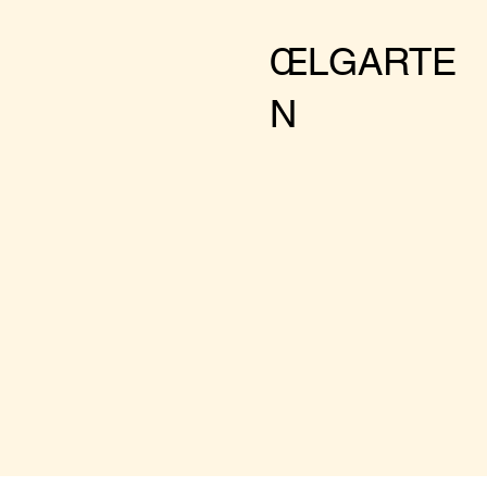
Facts:
Wednesday-Su
ŒLGARTE
Cool drinks
N
Nice food
Botenical envir
Optional club a