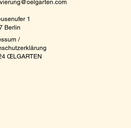
rvierung@oelgarten.com
eusenufer 1
 Berlin
essum /
nschutzerklärung
024 ŒLGARTEN