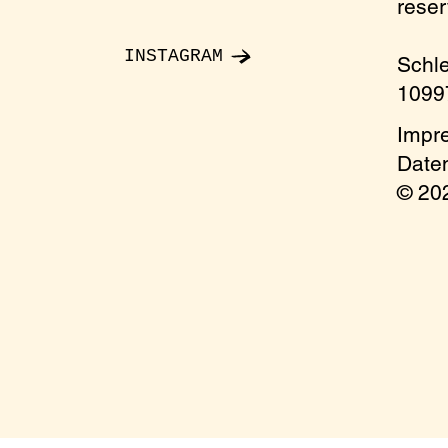
rese
nday
INSTAGRAM
Schl
10997
onment
Impr
ccess
Date
© 2