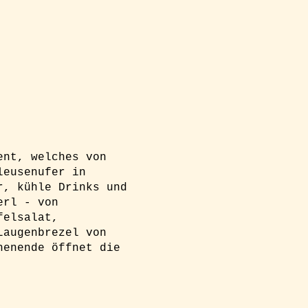
ent, welches von
leusenufer in
r, kühle Drinks und
erl - von
felsalat,
Laugenbrezel von
henende öffnet die
g und einen Platz am