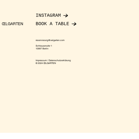
INSTAGRAM
BOOK A TABLE
ŒLGARTEN
reservierung@oelgarten.com
Schleusenufer 1
10997 Berlin
Impressum / Datenschutzerklärung
© 2024 ŒLGARTEN