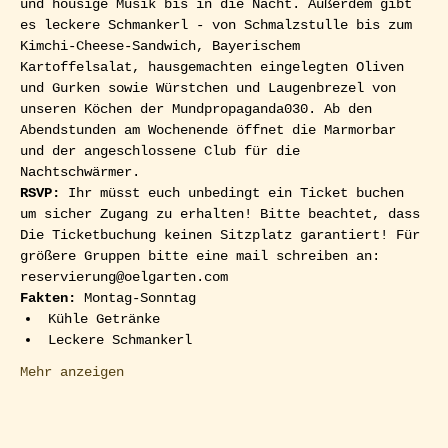
und housige Musik bis in die Nacht. Außerdem gibt 
es leckere Schmankerl - von Schmalzstulle bis zum 
Kimchi-Cheese-Sandwich, Bayerischem 
Kartoffelsalat, hausgemachten eingelegten Oliven 
und Gurken sowie Würstchen und Laugenbrezel von 
unseren Köchen der Mundpropaganda030. Ab den 
Abendstunden am Wochenende öffnet die Marmorbar 
und der angeschlossene Club für die 
Nachtschwärmer.  
RSVP: 
Ihr müsst euch unbedingt ein Ticket buchen 
um sicher Zugang zu erhalten! Bitte beachtet, dass 
Die Ticketbuchung keinen Sitzplatz garantiert! Für 
größere Gruppen bitte eine mail schreiben an: 
reservierung@oelgarten.com
Fakten:
 Montag-Sonntag
Kühle Getränke
Leckere Schmankerl
Mehr anzeigen