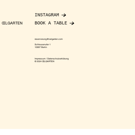
INSTAGRAM
BOOK A TABLE
ŒLGARTEN
reservierung@oelgarten.com
Schleusenufer 1
10997 Berlin
Impressum / Datenschutzerklärung
© 2024 ŒLGARTEN