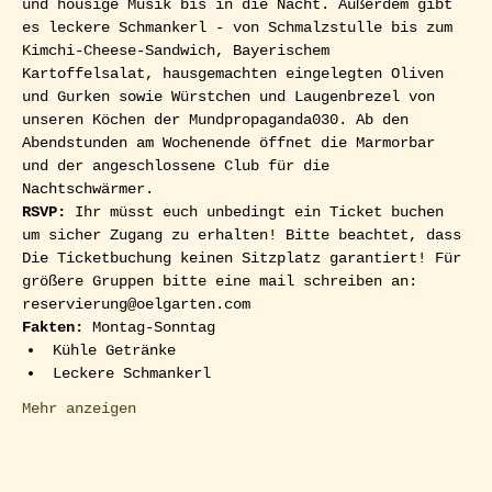
und housige Musik bis in die Nacht. Außerdem gibt 
es leckere Schmankerl - von Schmalzstulle bis zum 
Kimchi-Cheese-Sandwich, Bayerischem 
Kartoffelsalat, hausgemachten eingelegten Oliven 
und Gurken sowie Würstchen und Laugenbrezel von 
unseren Köchen der Mundpropaganda030. Ab den 
Abendstunden am Wochenende öffnet die Marmorbar 
und der angeschlossene Club für die 
Nachtschwärmer.  
RSVP: 
Ihr müsst euch unbedingt ein Ticket buchen 
um sicher Zugang zu erhalten! Bitte beachtet, dass 
Die Ticketbuchung keinen Sitzplatz garantiert! Für 
größere Gruppen bitte eine mail schreiben an: 
reservierung@oelgarten.com
Fakten:
 Montag-Sonntag
Kühle Getränke
Leckere Schmankerl
Mehr anzeigen