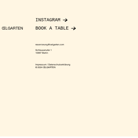
INSTAGRAM
BOOK A TABLE
ŒLGARTEN
reservierung@oelgarten.com
Schleusenufer 1
10997 Berlin
Impressum / Datenschutzerklärung
© 2024 ŒLGARTEN