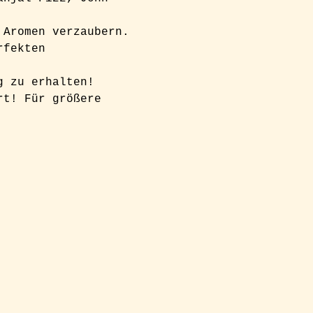
 Aromen verzaubern. 
rfekten 
g zu erhalten! 
rt! Für größere 