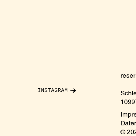
rese
INSTAGRAM
Schl
10997
Impr
Date
© 2