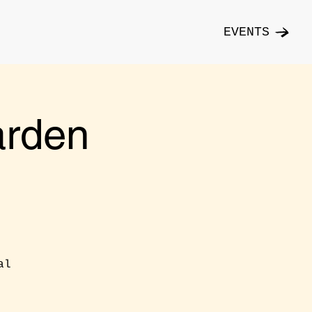
EVENTS
rden
al