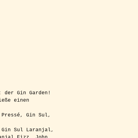
: der Gin Garden! 
ieße einen 
 Pressé, Gin Sul, 
 Gin Sul Laranjal, 
anjal Fizz, John 