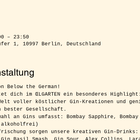
00 – 23:50
ufer 1, 10997 Berlin, Deutschland
staltung
on Below the German!  
tet dich im ŒLGARTEN ein besonderes Highlight
Welt voller köstlicher Gin-Kreationen und gen
n bester Gesellschaft.
wahl an Gins umfasst: Bombay Sapphire, Bombay
(alkoholfrei)
frischung sorgen unsere kreativen Gin-Drinks:
 Gin Basil Smash, Gin Sour, Alex Collins, Lar