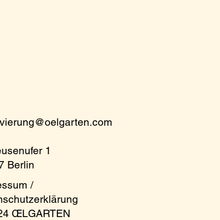
rvierung@oelgarten.com
eusenufer 1
 Berlin
essum /
nschutzerklärung
024 ŒLGARTEN