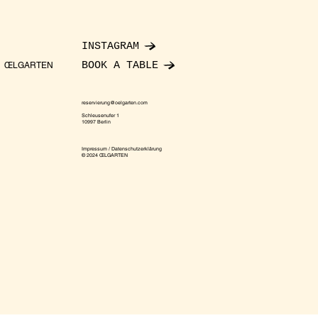
INSTAGRAM
BOOK A TABLE
ŒLGARTEN
reservierung@oelgarten.com
Schleusenufer 1
10997 Berlin
Impressum / Datenschutzerklärung
© 2024 ŒLGARTEN