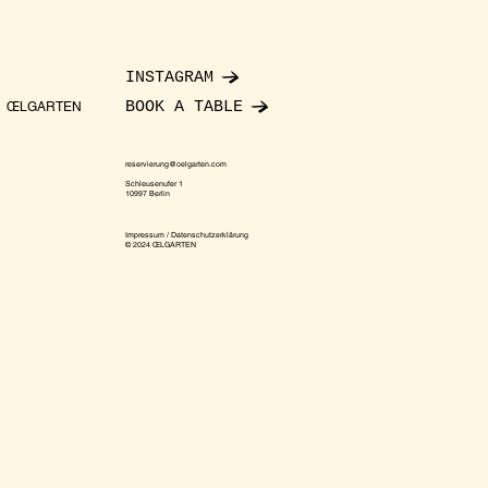
INSTAGRAM
BOOK A TABLE
ŒLGARTEN
reservierung@oelgarten.com
Schleusenufer 1
10997 Berlin
Impressum / Datenschutzerklärung
© 2024 ŒLGARTEN